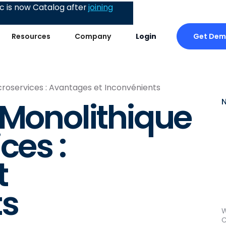
 is now Catalog after
joining
Get De
Resources
Company
Login
croservices : Avantages et Inconvénients
 Monolithique
ces :
t
ts
W
C