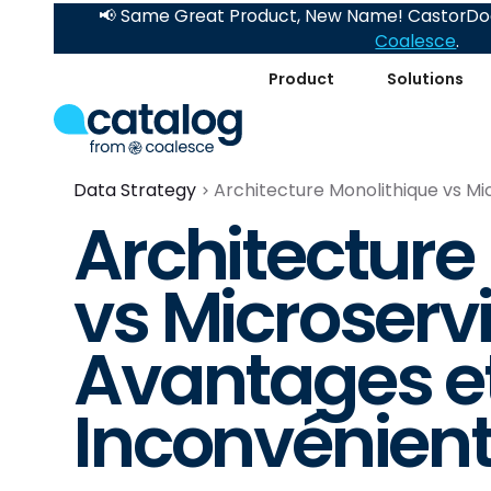
📢 Same Great Product, New Name! CastorDoc
Coalesce
.
Product
Solutions
Data Strategy
Architecture Monolithique vs Mi
Architecture
vs Microservi
Avantages e
Inconvénien