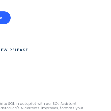
mo
NEW RELEASE
rite SQL in autopilot with our SQL Assistant.
astorDoc's AI corrects, improves, formats your