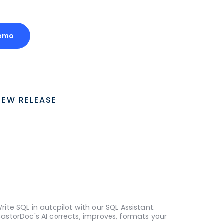
emo
NEW RELEASE
rite SQL in autopilot with our SQL Assistant.
astorDoc's AI corrects, improves, formats your