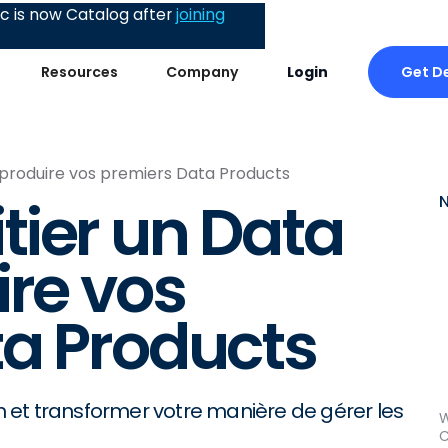
 is now Catalog after
joining
Get D
Resources
Company
Login
 produire vos premiers Data Products
ier un Data
ire vos
a Products
 et transformer votre manière de gérer les
W
C