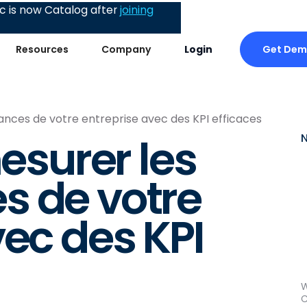
 is now Catalog after
joining
Get De
Resources
Company
Login
ces de votre entreprise avec des KPI efficaces
surer les
s de votre
vec des KPI
W
C