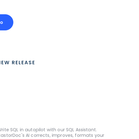
mo
NEW RELEASE
rite SQL in autopilot with our SQL Assistant.
astorDoc's AI corrects, improves, formats your