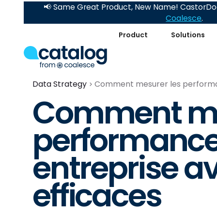
📢 Same Great Product, New Name! CastorDoc
Coalesce
.
Product
Solutions
Data Strategy
Comment mesurer les performan
Comment me
performance
entreprise a
efficaces