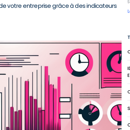
S
e votre entreprise grâce à des indicateurs
I
E
S
O