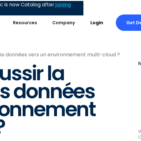
 is now Catalog after
joining
Get D
Resources
Company
Login
es données vers un environnement multi-cloud ?
ssir la
es données
ironnement
?
W
C