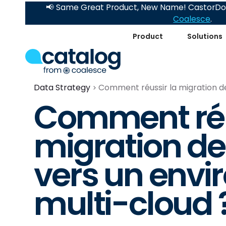
📢 Same Great Product, New Name! CastorDoc
Coalesce
.
Product
Solutions
Data Strategy
Comment réussir la migration d
Comment réu
migration d
vers un env
multi-cloud 