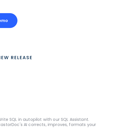
emo
NEW RELEASE
rite SQL in autopilot with our SQL Assistant.
astorDoc's AI corrects, improves, formats your