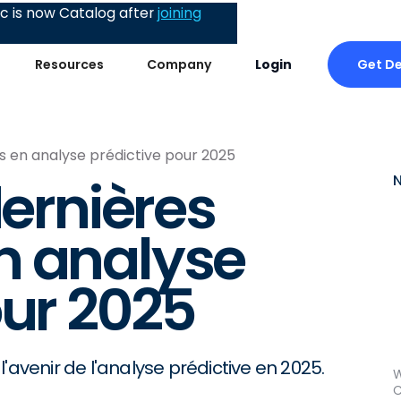
 is now Catalog after
joining
Get D
Resources
Company
Login
s en analyse prédictive pour 2025
dernières
n analyse
our 2025
'avenir de l'analyse prédictive en 2025.
W
C