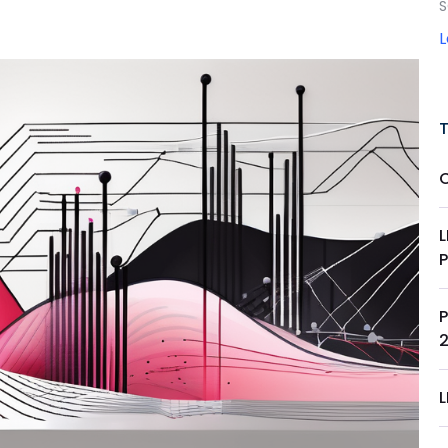
S
P
P
L