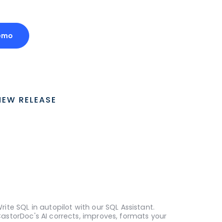
emo
NEW RELEASE
rite SQL in autopilot with our SQL Assistant.
astorDoc's AI corrects, improves, formats your