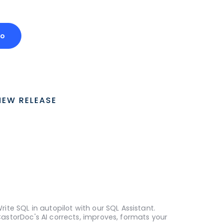
mo
NEW RELEASE
rite SQL in autopilot with our SQL Assistant.
astorDoc's AI corrects, improves, formats your