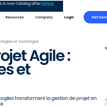
 is now Catalog after
joining
Get De
Resources
Company
Login
dologies et Avantages
jet Agile :
s et
iles transforment la gestion de projet en
W
é.
C