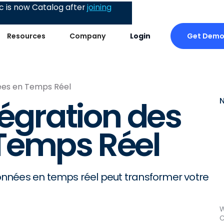
 is now Catalog after
joining
Get Dem
Resources
Company
Login
nées en Temps Réel
tégration des
Temps Réel
nnées en temps réel peut transformer votre
W
C