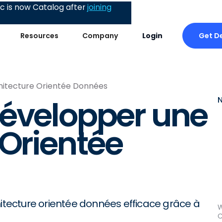
 is now Catalog after
joining
Get D
Resources
Company
Login
hitecture Orientée Données
Développer une
 Orientée
tecture orientée données efficace grâce à
W
C