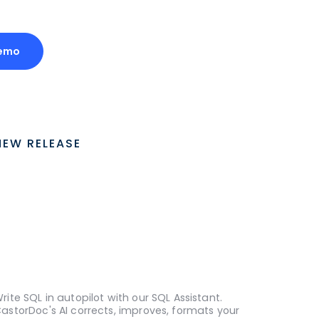
emo
NEW RELEASE
rite SQL in autopilot with our SQL Assistant.
astorDoc's AI corrects, improves, formats your