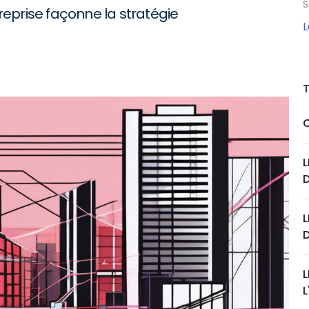
S
eprise façonne la stratégie
L
D
L
D
L
L