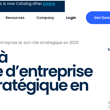
 is now Catalog after
joining
Get De
Resources
Company
Login
entreprise et son rôle stratégique en 2025
 à
e d’entreprise
tratégique en
W
C