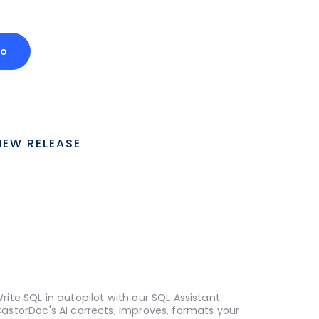
mo
NEW RELEASE
rite SQL in autopilot with our SQL Assistant.
astorDoc's AI corrects, improves, formats your