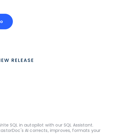
mo
NEW RELEASE
rite SQL in autopilot with our SQL Assistant.
astorDoc's AI corrects, improves, formats your