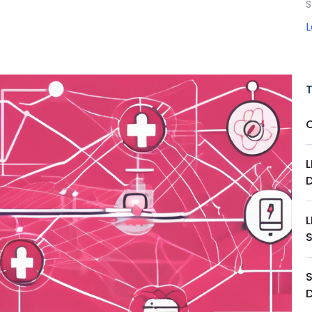
S
D
L