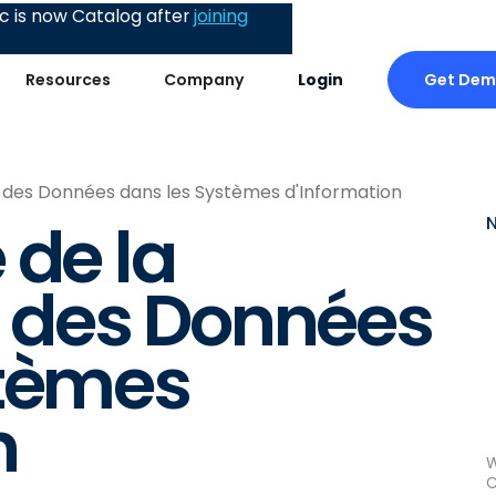
 is now Catalog after
joining
Get De
Resources
Company
Login
 des Données dans les Systèmes d'Information
 de la
 des Données
stèmes
n
W
C