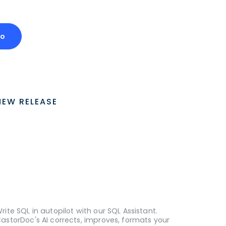
mo
NEW RELEASE
rite SQL in autopilot with our SQL Assistant.
astorDoc's AI corrects, improves, formats your