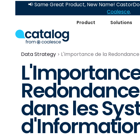
📢 Same Great Product, New Name! CastorDoc
Coalesce
.
Product
Solutions
Data Strategy
L'Importance de la Redondance
L'Importance
Redondance
dans les Sy
d'Informatio