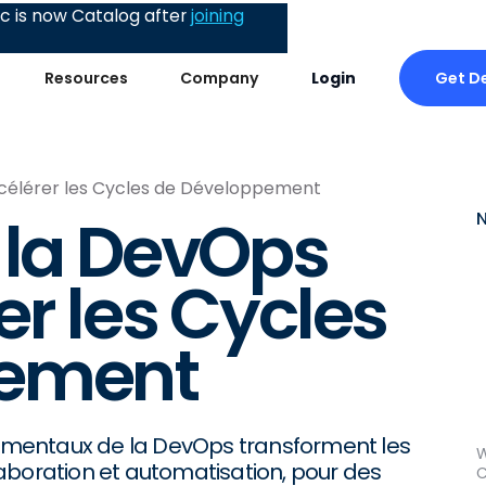
 is now Catalog after
joining
Get D
Resources
Company
Login
ccélérer les Cycles de Développement
 la DevOps
er les Cycles
pement
mentaux de la DevOps transforment les
W
aboration et automatisation, pour des
C