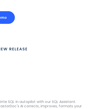
emo
NEW RELEASE
rite SQL in autopilot with our SQL Assistant.
astorDoc's AI corrects, improves, formats your