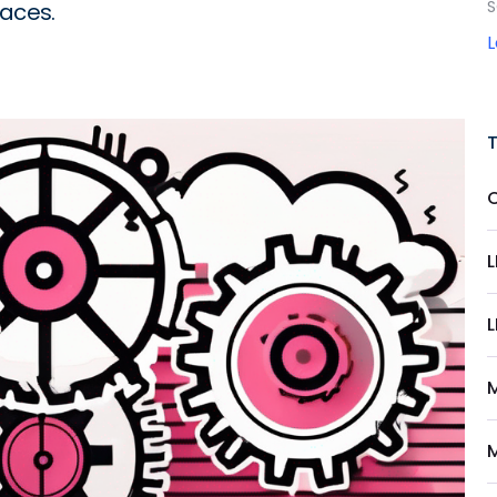
S
caces.
L