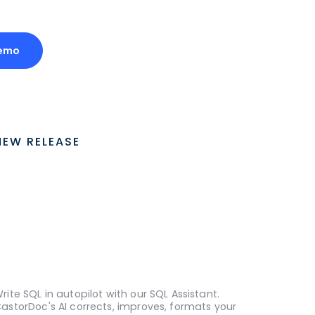
emo
NEW RELEASE
rite SQL in autopilot with our SQL Assistant.
astorDoc's AI corrects, improves, formats your