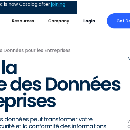
 is now Catalog after
joining
Get D
Resources
Company
Login
s Données pour les Entreprises
la
 des Données
eprises
 données peut transformer votre
W
curité et la conformité des informations.
C