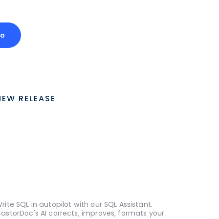
mo
NEW RELEASE
rite SQL in autopilot with our SQL Assistant.
astorDoc's AI corrects, improves, formats your