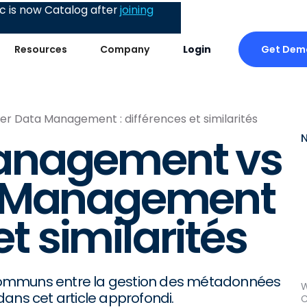
 is now Catalog after
joining
Get Dem
Resources
Company
Login
 Data Management : différences et similarités
anagement vs
a Management
et similarités
s communs entre la gestion des métadonnées
W
ans cet article approfondi.
C