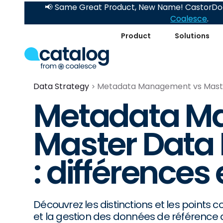
📢 Same Great Product, New Name! CastorDoc
Coalesce
.
Product
Solutions
Data Strategy
Metadata Management vs Master
Metadata M
Master Dat
: différences 
Découvrez les distinctions et les point
et la gestion des données de référence d