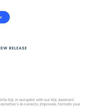
o
NEW RELEASE
rite SQL in autopilot with our SQL Assistant.
astorDoc's AI corrects, improves, formats your