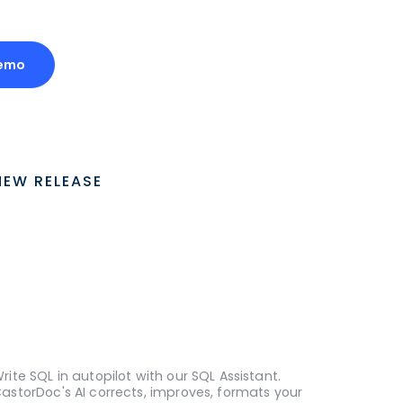
emo
NEW RELEASE
rite SQL in autopilot with our SQL Assistant.
astorDoc's AI corrects, improves, formats your