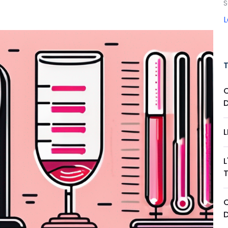
S
C
L
L
C