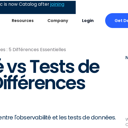
 is now Catalog after
joining
Get D
Resources
Company
Login
s : 5 Différences Essentielles
 vs Tests de
Différences
ntre l'observabilité et les tests de données.
W
C