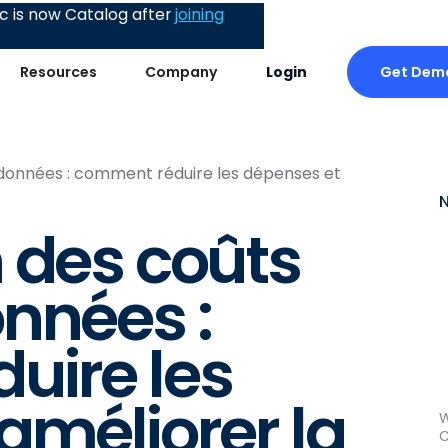
 is now Catalog after
joining
Get Dem
Resources
Company
Login
 données : comment réduire les dépenses et
 des coûts
nnées :
uire les
améliorer la
W
C