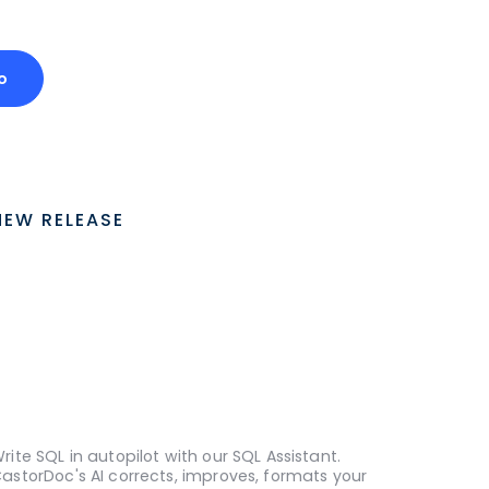
o
NEW RELEASE
rite SQL in autopilot with our SQL Assistant.
astorDoc's AI corrects, improves, formats your