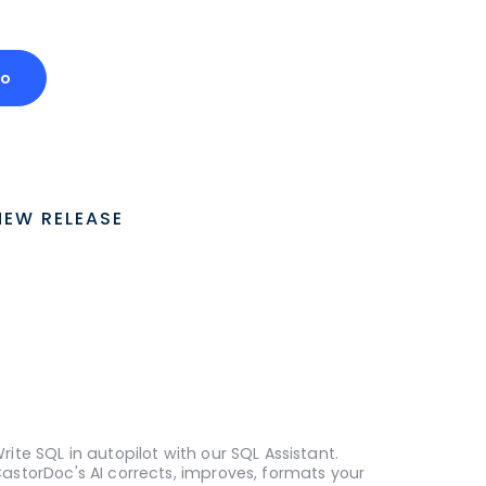
mo
NEW RELEASE
rite SQL in autopilot with our SQL Assistant.
astorDoc's AI corrects, improves, formats your