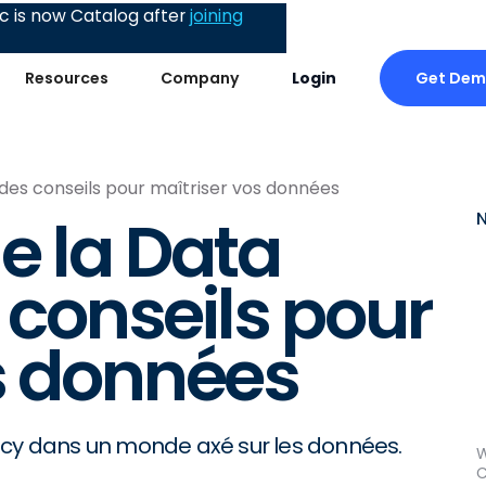
 is now Catalog after
joining
Get De
Resources
Company
Login
 des conseils pour maîtriser vos données
e la Data
s conseils pour
s données
acy dans un monde axé sur les données.
W
C