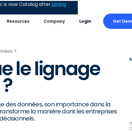
 is now Catalog after
joining
Get De
Resources
Company
Login
nnées ?
e le lignage
 ?
age des données, son importance dans la
transforme la manière dont les entreprises
décisionnels..
W
C