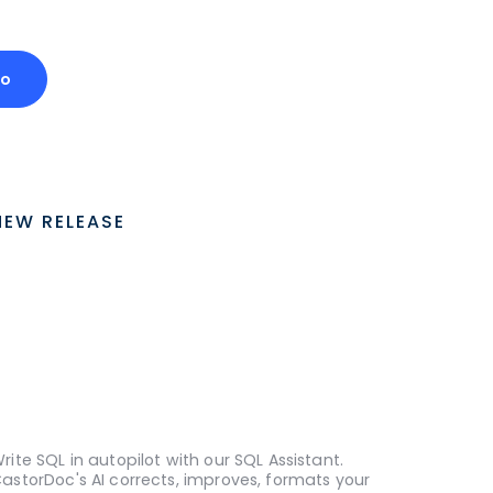
mo
NEW RELEASE
rite SQL in autopilot with our SQL Assistant.
astorDoc's AI corrects, improves, formats your