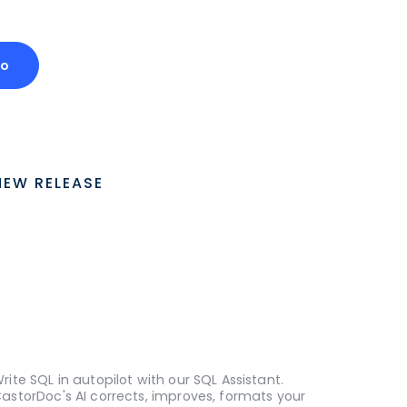
mo
NEW RELEASE
rite SQL in autopilot with our SQL Assistant.
astorDoc's AI corrects, improves, formats your