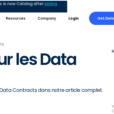
 is now Catalog after
joining
Get De
Resources
Company
Login
cts
ur les Data
es Data Contracts dans notre article complet.
W
C