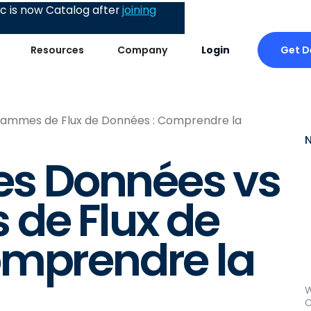
 is now Catalog after
joining
Get 
Resources
Company
Login
grammes de Flux de Données : Comprendre la
des Données vs
de Flux de
omprendre la
W
C