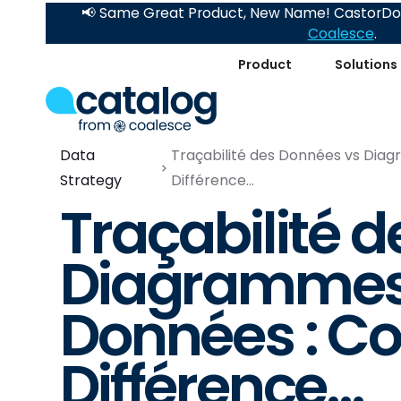
📢 Same Great Product, New Name! CastorDoc
Coalesce
.
Product
Solutions
Data
Traçabilité des Données vs Dia
Strategy
Différence...
Traçabilité 
Diagrammes 
Données : C
Différence...