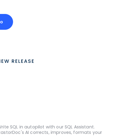
mo
NEW RELEASE
rite SQL in autopilot with our SQL Assistant.
astorDoc's AI corrects, improves, formats your