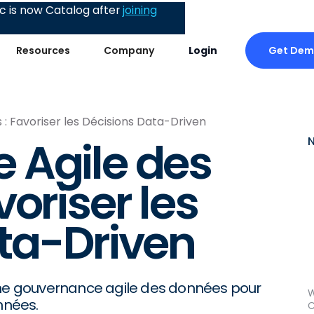
 is now Catalog after
joining
Get De
Resources
Company
Login
: Favoriser les Décisions Data-Driven
 Agile des
oriser les
ta-Driven
e gouvernance agile des données pour
W
nnées.
C