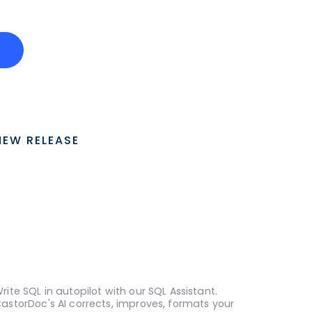
o
NEW RELEASE
rite SQL in autopilot with our SQL Assistant.
astorDoc's AI corrects, improves, formats your