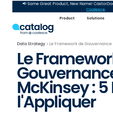
📢 Same Great Product, New Name! CastorDoc
Coalesce
.
Product
Solutions
Data Strategy
Le Framework de Gouvernance de
Le Framewor
Gouvernance
McKinsey : 5
l'Appliquer