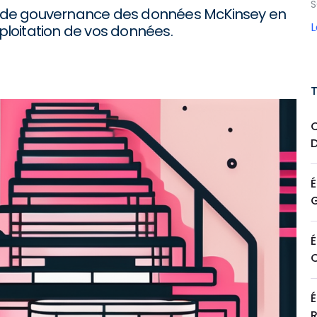
S
 de gouvernance des données McKinsey en
xploitation de vos données.
É
É
É