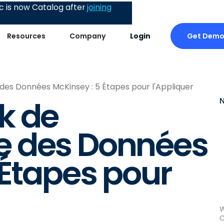
 is now Catalog after
joining
Get Dem
Resources
Company
Login
s Données McKinsey : 5 Étapes pour l'Appliquer
k de
 des Données
 Étapes pour
W
C